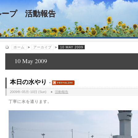
ループ 活動報告
ホーム
>
アーカイブ
>
10 MAY 2009
10 May 2009
本日の水やり
2009年-05月-10日 (Sun)
活動報告
丁寧に水を遣ります。