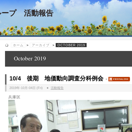
ループ 活動報告
ホーム
>
アーカイブ
>
OCTOBER 2019
October 2019
10/4 後期 地価動向調査分科例会
2019年-10月-04日 (Fri)
活動報告
兵庫区