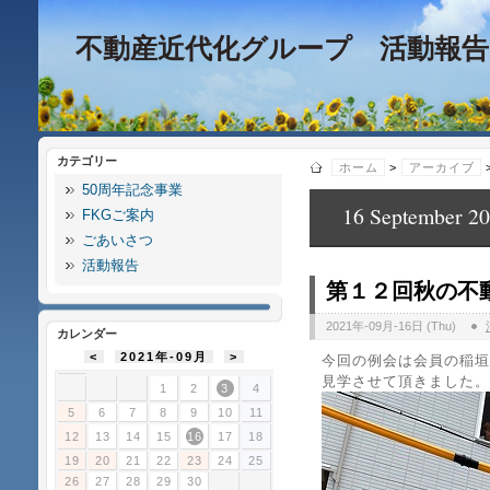
不動産近代化グループ 活動報告
カテゴリー
ホーム
>
アーカイブ
50周年記念事業
16 September 2
FKGご案内
ごあいさつ
活動報告
第１２回秋の不
2021年-09月-16日 (Thu)
カレンダー
<
2021年-09月
>
今回の例会は会員の稲垣
見学させて頂きました。
1
2
3
4
5
6
7
8
9
10
11
12
13
14
15
16
17
18
19
20
21
22
23
24
25
26
27
28
29
30