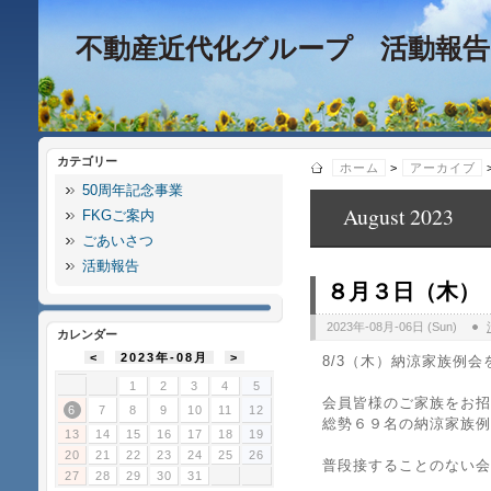
不動産近代化グループ 活動報告
カテゴリー
ホーム
>
アーカイブ
50周年記念事業
August 2023
FKGご案内
ごあいさつ
活動報告
８月３日（木）
2023年-08月-06日 (Sun)
カレンダー
<
2023年-08月
>
8/3（木）納涼家族例
1
2
3
4
5
会員皆様のご家族をお招
6
7
8
9
10
11
12
総勢６９名の納涼家族例
13
14
15
16
17
18
19
20
21
22
23
24
25
26
普段接することのない会
27
28
29
30
31