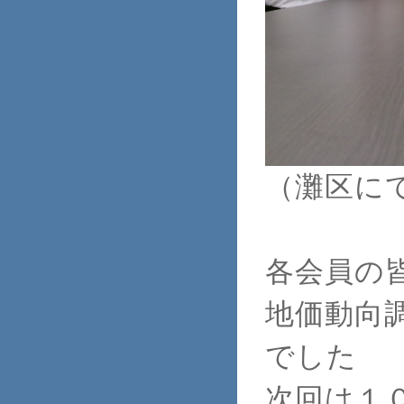
（灘区に
各会員の
地価動向
でした
次回は１