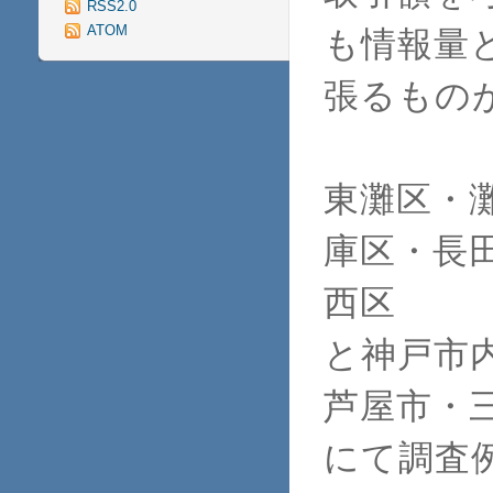
RSS2.0
ATOM
も情報量
張るもの
東灘区・
庫区・長
西区
と神戸市
芦屋市・
にて調査