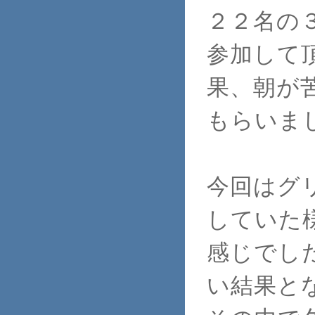
２２名の
参加して
果、朝が
もらいま
今回はグ
していた
感じでし
い結果と