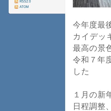
RSS2.0
ATOM
今年度最
カイデッ
最高の景
令和７年
した
１月の新
日程調整