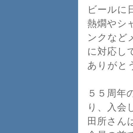
ビールに
熱燗やシ
ンクなど
に対応し
ありがと
５５周年
り、入会
田所さん