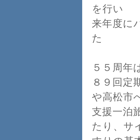
を行い
来年度に
た
５５周年
８９回定
や高松市
支援一泊
たり、サ