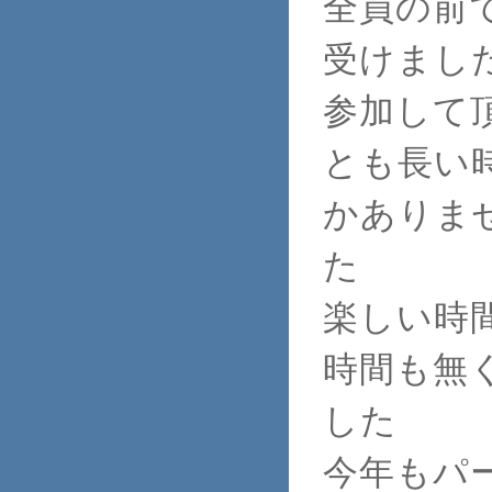
全員の前
受けまし
参加して
とも長い
かありま
た
楽しい時
時間も無
した
今年もパ