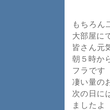
もちろん
大部屋に
皆さん元
朝５時か
フラです
凄い量の
次の日に
ましたよ