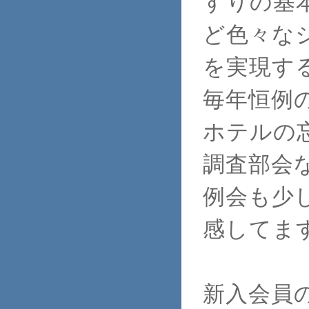
すりの基
ど色々な
を実現す
毎年恒例
ホテルの
調査部会
例会も少
感してま
新入会員