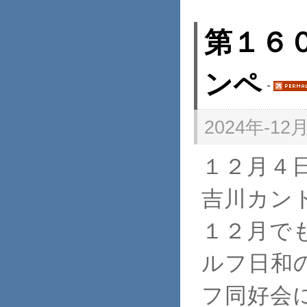
第１６
ンペ
2024年-12月
１２月４
吉川カン
１２月で
ルフ日和
フ同好会