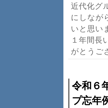
近代化グ
にしなが
いと思い
１年間長
がとうご
令和６
プ忘年