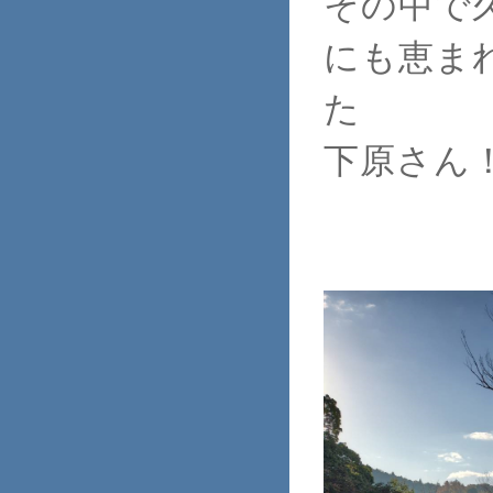
その中で
にも恵ま
た
下原さん