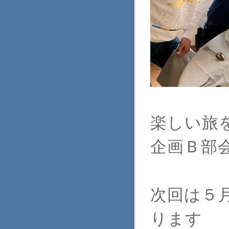
楽しい旅
企画Ｂ部
次回は５
ります