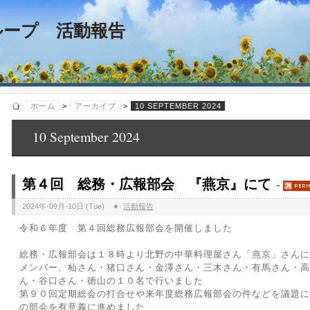
ループ 活動報告
ホーム
>
アーカイブ
>
10 SEPTEMBER 2024
10 September 2024
第４回 総務・広報部会 『燕京』にて
2024年-09月-10日 (Tue)
活動報告
令和６年度 第４回総務広報部会を開催しました
総務・広報部会は１８時より北野の中華料理屋さん「燕京」さんに
メンバー、杣さん・猪口さん・金澤さん・三木さん・有馬さん・高
ん・谷口さん・徳山の１０名で行いました
第９０回定期総会の打合せや来年度総務広報部会の件などを議題に
の部会を有意義に進めました