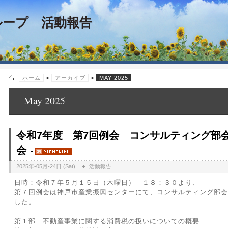
ループ 活動報告
ホーム
>
アーカイブ
>
MAY 2025
May 2025
令和7年度 第7回例会 コンサルティング部
会
2025年-05月-24日 (Sat)
活動報告
日時：令和７年５月１５日（木曜日） １８：３０より、
第７回例会は神戸市産業振興センターにて、コンサルティング部会
した。
第１部 不動産事業に関する消費税の扱いについての概要