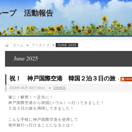
ループ 活動報告
ホーム
>
アーカイブ
>
JUNE 2025
June 2025
祝！ 神戸国際空港 韓国２泊３日の旅
2025年-06月-30日 (Mon)
活動報告
遂に！解禁！一足先に！
神戸国際空港から韓国(ソウル）へ行ってきました！
２泊３日の旅を満喫してきました！
こんな手軽に神戸国際空港を使用して
海外旅行へ行けることになるとは！