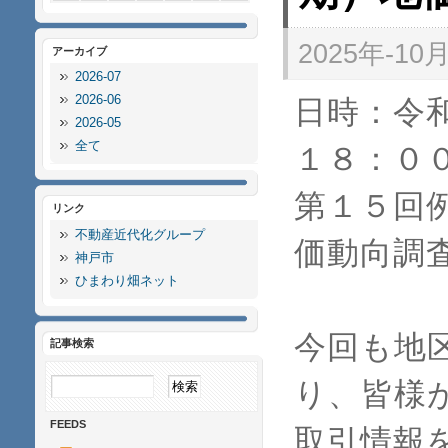
2025年-10月-
アーカイブ
2026-07
2026-06
日時：令
2026-05
全て
１８：０
第１５回
リンク
不動産近代化グループ
価動向調
神戸市
ひまわり畑ネット
今回も地
記事検索
り、皆様
FEEDS
取引情報