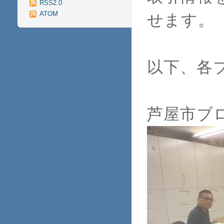
RSS2.0
ATOM
せます。
以下、各
芦屋市ブ