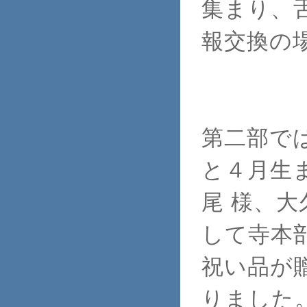
集まり、
報交換の場
第二部で
と４月生ま
尾 様、大
して寺本
祝い品が
りました