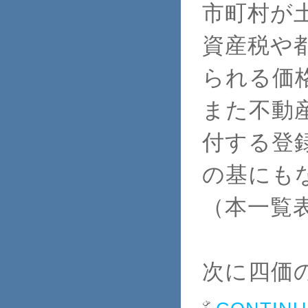
市町村が
資産税や
られる価
また不動
付する登
の基にも
（本一覧
次に四価