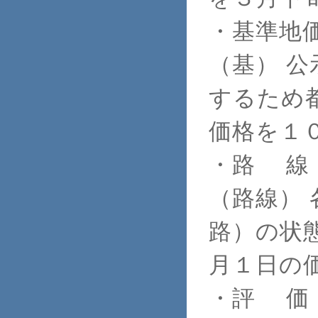
・基準地
（基） 
するため
価格を１
・路 線
（路線）
路）の状
月１日の
・評 価