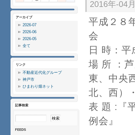
2016年-04月
アーカイブ
平成２８年
2026-07
2026-06
会
2026-05
全て
日 時：
場 所 ：
リンク
不動産近代化グループ
東、中央
神戸市
ひまわり畑ネット
北、西）
表 題 :
記事検索
例会』
FEEDS