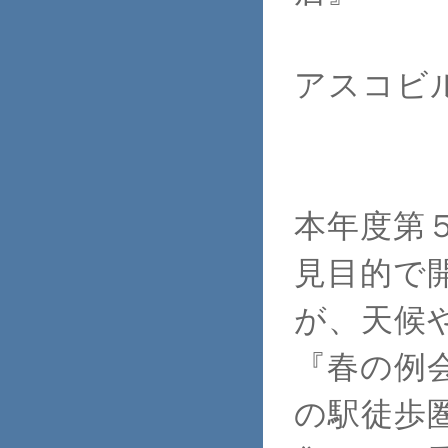
神戸市
アスコビル
本年度第
見目的で
が、天候
『春の例
の駅徒歩