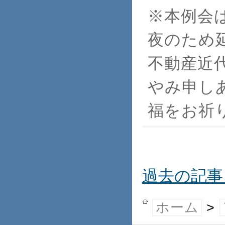
※本例会
夜のため
不動産近
やみ申し
福をお祈
過去の記事
ホーム
>