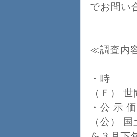
でお問い
≪調査内
・時
（Ｆ） 
・公 示 価
（公） 
を３月下