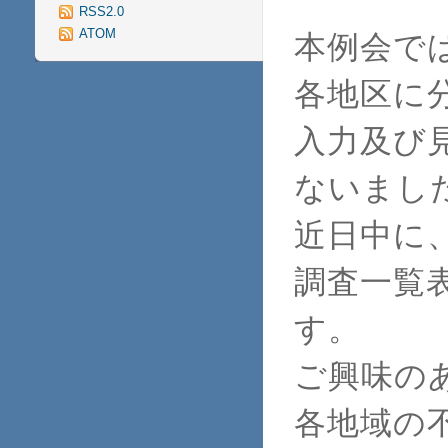
RSS2.0
ATOM
本例会で
各地区に
入力及び
ないまし
近日中に
調査一覧
す。
ご興味の
各地域の