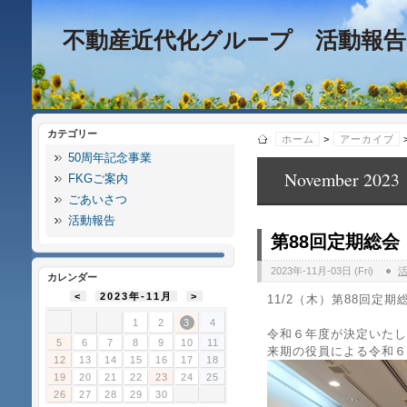
不動産近代化グループ 活動報告
カテゴリー
ホーム
>
アーカイブ
50周年記念事業
November 2023
FKGご案内
ごあいさつ
活動報告
第88回定期総会
2023年-11月-03日 (Fri)
カレンダー
<
2023年-11月
>
11/2（木）第88回定
1
2
3
4
令和６年度が決定いたし
5
6
7
8
9
10
11
来期の役員による令和６
12
13
14
15
16
17
18
19
20
21
22
23
24
25
26
27
28
29
30