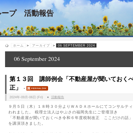
ループ 活動報告
ホーム
>
アーカイブ
>
06 SEPTEMBER 2024
06 September 2024
第１３回 講師例会「不動産屋が聞いておく
正」
2024年-09月-06日 (Fri)
活動報告
９月５日（木）１８時３０分よりＷＡＤＡホールにてコンサルティ
われました。 税理士法人はやぶさの福岡先生にご登壇頂き
「不動産屋が聞いておくべき令和６年度税制改正 ここだけの話」
を講演頂きました。