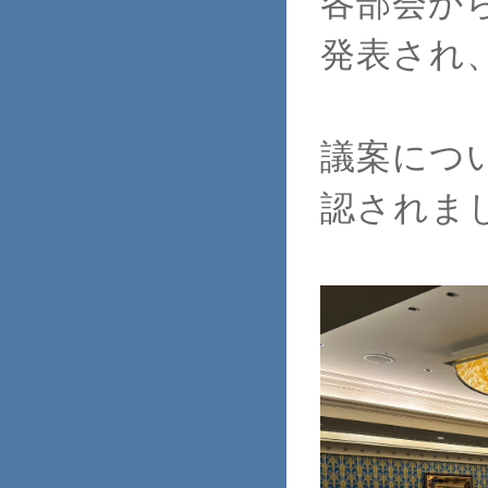
各部会か
発表され
議案につ
認されま