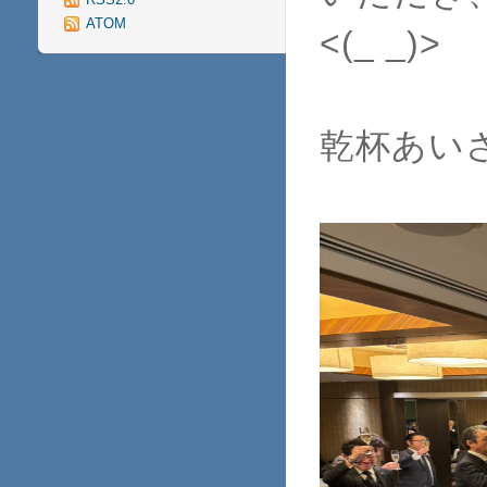
ATOM
<(_ _)>
乾杯あい