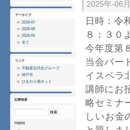
2025年-06月
アーカイブ
日時：令
2026-07
2026-06
８：３０
2026-05
全て
今年度第
当会パー
リンク
不動産近代化グループ
イスペラ北
神戸市
ひまわり畑ネット
講師にお
略セミナ
記事検索
しいお金
FEEDS
と題しま