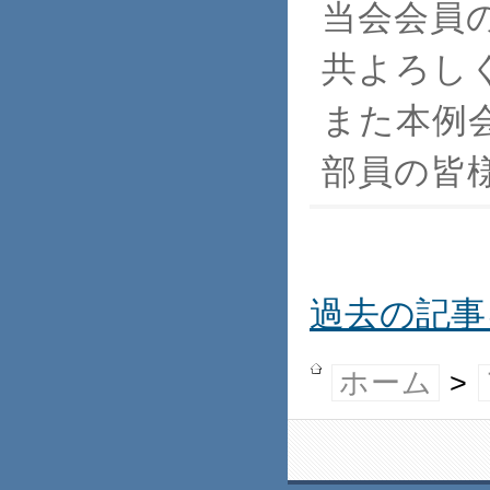
当会会員
共よろし
また本例
部員の皆
過去の記事
ホーム
>