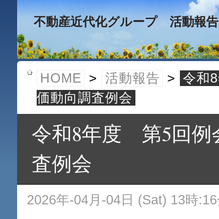
不動産近代化グループ 活動報告
HOME
>
活動報告
>
令和
価動向調査例会
令和8年度 第5回
査例会
2026年-04月-04日 (Sat) 13時:1